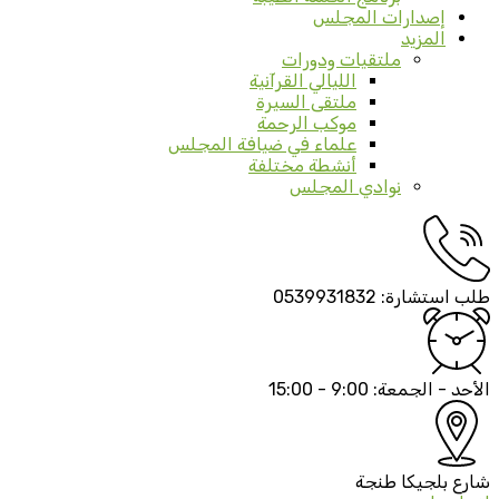
إصدارات المجلس
المزيد
ملتقيات ودورات
الليالي القرآنية
ملتقى السيرة
موكب الرحمة
علماء في ضيافة المجلس
أنشطة مختلفة
نوادي المجلس
طلب استشارة:
0539931832
الأحد - الجمعة:
9:00 - 15:00
شارع بلجيكا
طنجة