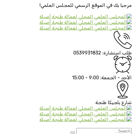
مرحبا بك في الموقع الرسمي
للمجلس العلمي!
طلب استشارة:
0539931832
الأحد - الجمعة:
9:00 - 15:00
شارع بلجيكا
طنجة