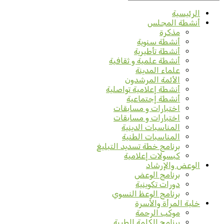
الرئيسية
أنشطة المجلس
مذكرة
أنشطة سنوية
أنشطة تأطيرية
أنشطة علمية و ثقافية
علماء المدينة
الأئمة المرشدون
أنشطة إعلامية تواصلية
أنشطة إجتماعية
اختبارات و مسابقات
اختبارات و مسابقات
المناسبات الدينية
المناسبات الطنية
برنامج خطة تسديد التبليغ
كبسولات إعلامية
الوعض والإرشاد
برنامج الوعض
دورات تكوينية
برنامج الوعظ النسوي
خلية المرأة والأسرة
موكب الرحمة
برنامج الكلمة الطيبة